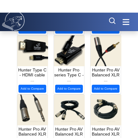
Hunter Display
Hunter Display
Hunter Pro AV
Port Cable P...
Port Cable P...
Balanced XLR
...
Add to Compare
Add to Compare
Add to Compare
Hunter Pro AV
Hunter Pro AV
Hunter Pro AV
Balanced XLR
Balanced XLR
Balanced
...
...
Ster...
Add to Compare
Add to Compare
Add to Compare
Address: Bangalore
1674/3, Krishna Reddy Layout, 3rd Block, HBR Layout,
Bengaluru-560043, Karnataka
Hunter Pro AV
Hunter Pro AV
Hunter Pro AV