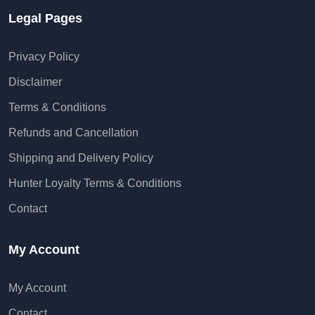
Contact
Shopping Cart
Support
Name
Hunter Pro AV
Hunter Pro AV
Hunter Pro AV
Stereo
2RCA Male
Balanced XLR
Join Our Newsletter Now
3.5mm-...
Ste...
...
Email
Add to Compare
Add to Compare
Add to Compare
Get E-mail updates about our latest shop and special offers.
Phone
Company Name (Optional)
Hunter Pro AV
Hunter ProAV
Hunter ProAV
XLR (F)-
Sub-Woofer
Sub-Woofer
Mono...
Cab...
Cab...
Message
Add to Compare
Add to Compare
Add to Compare
SUBSCRIBE