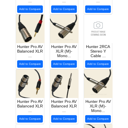
Hunter Display
Hunter Display
Hunter Pro AV
Port Cable P...
Port Cable P...
Balanced XLR
...
Add to Compare
Add to Compare
Add to Compare
Hunter Pro AV
Hunter Pro AV
Hunter Pro AV
Balanced XLR
Balanced XLR
Balanced
...
...
Ster...
Add to Compare
Add to Compare
Add to Compare
Address: Bangalore